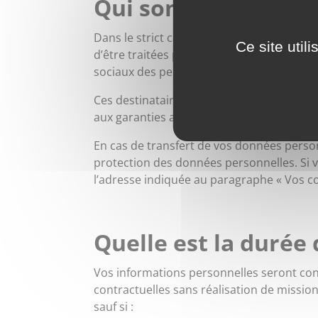
Qui sont les destin
Dans le strict cadre des finalités énoncée
Ce site util
d’être traitées par nos partenaires, sous-t
sociaux des personnes impliquées ainsi q
Ces destinataires peuvent éventuellement 
aux garanties appropriées vous seront co
En cas de transfert de vos données person
protection des données personnelles. Si v
l’adresse indiquée au paragraphe « Vos co
Quelle est la durée
Vos informations personnelles seront conse
contractuelles sans réalisation de missio
sauf si :