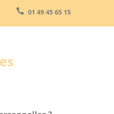

01 49 45 65 15
es