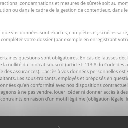
infractions, condamnations et mesures de sûreté soit au mom
ution ou dans le cadre de la gestion de contentieux, dans le
r que vos données sont exactes, complètes et, si nécessair
 à compléter votre dossier (par exemple en enregistrant votr
certaines questions sont obligatoires. En cas de fausses déc
la nullité du contrat souscrit (article L.113-8 du Code des 
de des assurances). L’accès à vos données personnelles est 
traitants. Les sous-traitants, employés et préposés en quest
 données qu’en conformité avec nos dispositions contractuelle
ageons à ne pas vendre, louer, céder ni donner accès à des
ntraints en raison d’un motif légitime (obligation légale, l