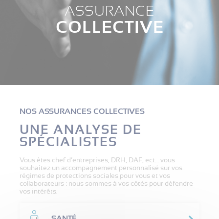
ASSURANCE
COLLECTIVE
NOS ASSURANCES COLLECTIVES
UNE ANALYSE DE
SPÉCIALISTES
Vous êtes chef d’entreprises, DRH, DAF, ect… vous
souhaitez un accompagnement personnalisé sur vos
régimes de protections sociales pour vous et vos
collaborateurs : nous sommes à vos côtés pour défendre
vos intérêts.
SANTÉ