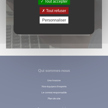
Tout accepter
Tout refuser
05 34 45 04 04
Personnaliser
PAR EMAIL
Qui sommes-nous
Une histoire
Nos équipes d’experts
Le contrat responsable
Plan de site