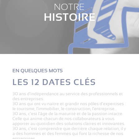
NOTRE
HISTOIRE
EN QUELQUES MOTS
LES 12 DATES CLÉS
30 ans d’indépendance au service des professionnels et
des entreprises.
30 ans qui ont vu naitre et grandir nos pôles d’expertises :
le tourisme, l’immobilier, le construction, l’entreprise…
30 ans, c’est l’âge de la maturité et de la passion intacte.
Celle qui anime chacun de nos collaborateurs à vous
apporter au quotidien des solutions claires et innovantes.
30 ans, c’est comprendre que derrière chaque relation, il y
a des hommes et des femmes qui font la richesse de nos
entreprises.