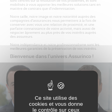
sont centrés sur la résolution de vos problèmes, et sont
mobilisés à vous apporter les meilleures solutions tant en
matière de contrats que d’indemnisation.
Notre taille, notre image et notre notoriété auprès des
compagnies d’assurances nous permettent à la fois de
conserver avec vous une relation de proximité, et une
parfaite connaissance de votre activité, mais aussi de
négocier âprement au plus près de vos intérêts auprès
des assureurs.
Notre indépendance et notre professionnalisme sont les
meilleures garanties de la préservation de vos intérêts.
Bienvenue dans l’univers Assurinco !
Ce site utilise des
cookies et vous donne
le contrôle sur ceux