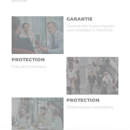
pérenne.
GARANTIE
Garantie des loyers impayés
sans limitation ni franchise
PROTECTION
Frais de contentieux.
PROTECTION
Détériorations immobilières.