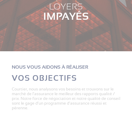
LOYERS
IMPAYÉS
NOUS VOUS AIDONS À RÉALISER
VOS OBJECTIFS
Courtier, nous analysons vos besoins et trouvons sur le
marché de l’assurance le meilleur des rapports qualité /
prix. Notre force de négociation et notre qualité de conseil
sont le gage d’un programme d’assurance réussi et
pérenne.