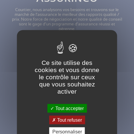
Courtier, nous analysons vos besoins et trouvons sur le
marché de l’assurance le meilleur des rapports qualité /
prix. Notre force de négociation et notre qualité de conseil
sont le gage d’un programme d’assurance réussi et
pérenne.
Ce site utilise des
cookies et vous donne
le contrôle sur ceux
SPÉCIALISTE
que vous souhaitez
Diversité de partenaires
activer
pouvant intervenir sur des
programmes.
Tout accepter
Tout refuser
Personnaliser