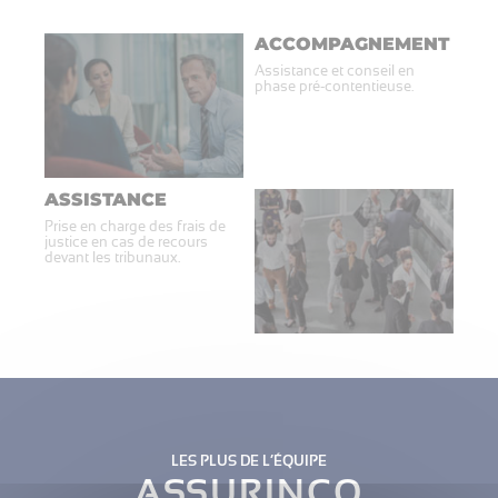
ACCOMPAGNEMENT
Assistance et conseil en
phase pré-contentieuse.
ASSISTANCE
Prise en charge des frais de
justice en cas de recours
devant les tribunaux.
LES PLUS DE L’ÉQUIPE
ASSURINCO