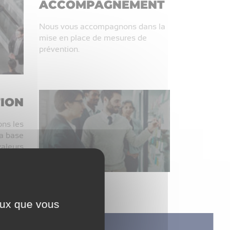
ACCOMPAGNEMENT
Nous vous accompagnons dans la
mise en place de mesures de
prévention.
ION
ons les
la base
valeurs
ajorées
ceux que vous