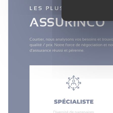
LES PLUS DE L’ÉQUIP
ASSURINCO
Courtier, nous analysons vos besoins et trouvo
qualité / prix. Notre force de négociation et 
d’assurance réussi et pérenne.
SPÉCIALISTE
Diversité de partenaires