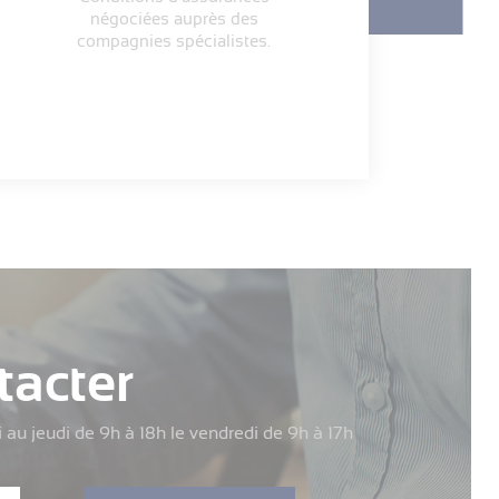
négociées auprès des
compagnies spécialistes.
tacter
i au jeudi de 9h à 18h le vendredi de 9h à 17h