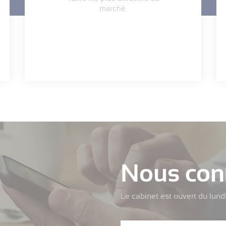
marché.
Nous con
Le cabinet est ouvert du lund