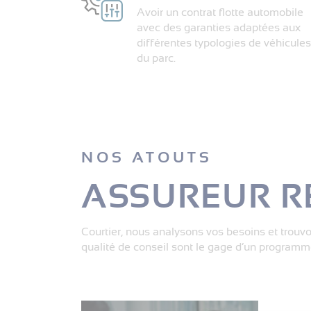
Avoir un contrat flotte automobile
avec des garanties adaptées aux
différentes typologies de véhicules
du parc.
NOS ATOUTS
ASSUREUR R
Courtier, nous analysons vos besoins et trouvon
qualité de conseil sont le gage d’un programm