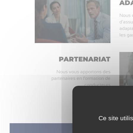
ADA
Nous 
d’assu
adapté
les gar
PARTENARIAT
Nous vous apportons des
partenaires en formation de
conducteurs
Ce site util