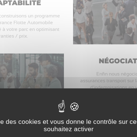
PTABILITÉ
construisons un programme
rance Flotte Automobile
 à votre parc en optimisant
anties / prix.
NÉGOCIAT
Enfin nous négoci
assurances transport sur 
d’indemnisations en 
d’achats ou ventes m
ise des cookies et vous donne le contrôle sur 
souhaitez activer