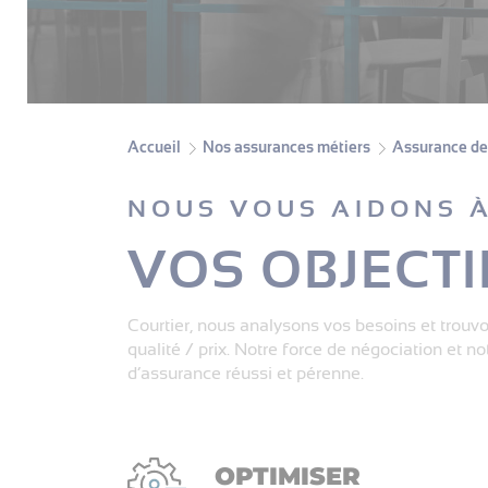
Accueil
Nos assurances métiers
Assurance de 
NOUS VOUS AIDONS À
VOS OBJECTI
Courtier, nous analysons vos besoins et trouvo
qualité / prix. Notre force de négociation et 
d’assurance réussi et pérenne.
OPTIMISER