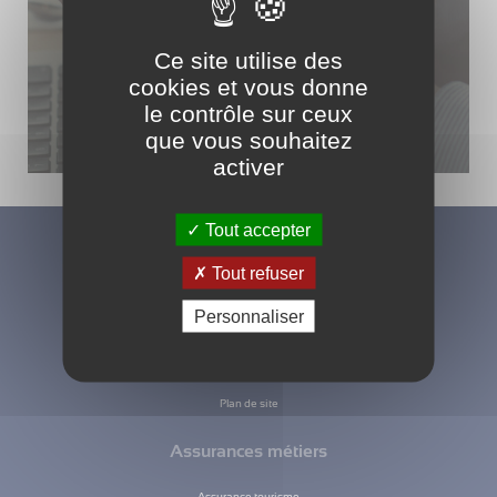
05 34 45 04 04
Ce site utilise des
cookies et vous donne
PAR EMAIL
le contrôle sur ceux
que vous souhaitez
activer
Tout accepter
Tout refuser
Qui sommes-nous
Personnaliser
Une histoire
Nos équipes d’experts
Le contrat responsable
Plan de site
Assurances métiers
Assurance tourisme