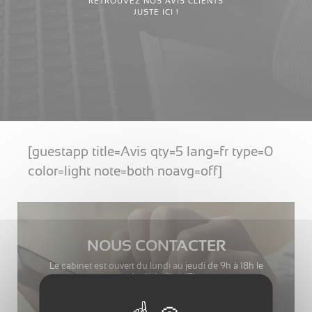
RETROUVEZ NOS AVIS CLIENTS
JUSTE ICI !
[guestapp title=Avis qty=5 lang=fr type=0
color=light note=both noavg=off]
NOUS CONTACTER
Le cabinet est ouvert du lundi au jeudi de 9h à 18h le
vendredi de 9h à 17h